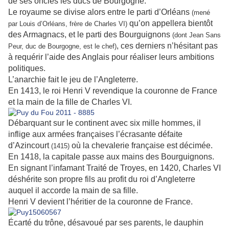
de ses oncles les ducs de Bourgogne.
Le royaume se divise alors entre le parti d’Orléans
(mené
qu’on appellera bientôt
par Louis d’Orléans, frère de Charles VI)
des Armagnacs, et le parti des Bourguignons
(dont Jean Sans
, ces derniers n’hésitant pas
Peur, duc de Bourgogne, est le chef)
à requérir l’aide des Anglais pour réaliser leurs ambitions
politiques.
L’anarchie fait le jeu de l’Angleterre.
En 1413, le roi Henri V revendique la couronne de France
et la main de la fille de Charles VI.
Débarquant sur le continent avec six mille hommes, il
inflige aux armées françaises l’écrasante défaite
d’Azincourt
où la chevalerie française est décimée.
(1415)
En 1418, la capitale passe aux mains des Bourguignons.
En signant l’infamant Traité de Troyes, en 1420, Charles VI
déshérite son propre fils au profit du roi d’Angleterre
auquel il accorde la main de sa fille.
Henri V devient l’héritier de la couronne de France.
Écarté du trône, désavoué par ses parents, le dauphin