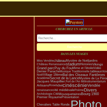
CHERCHEZ UN ARTICLE.
DANS LES NUAGES
château
Mystère de Noël
Miss Vendée
jardins
stadium
Vikings
Château Renaissance
Histoires
Grand parc
Puy du Fou
Vidéo
Mime et l'étoile
Dernier Panache
tableaux
Musique Traditionnelle.
Voi
Bal des Oiseaux Fantômes
Village 18éme
Noël
Secret de la Lance
Mystère de La Péro
Académie
Jacques Maupillier.
Fort de l'An Mil
Instrumentarium
cinéscénie
Vendée
Artisans
hôtel
Rose
Divers
cité médiévale
renaissance
Poème
Bourg 1900
Mousquetaires
Archéologie.
Cité
Présentation
Premier Royaume
Photo
Chevaliers Table Ronde.