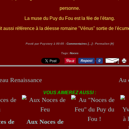
personne.
La muse du Puy du Fou est la fée de l'étang.
ait aussi référence à la déesse romaine "Vénus" sortie de l'écume
Posté par Puystory à 00:05 -
Commentaires [
…
]
- Permalien [
#
]
Tags:
Noces
Repost
0
eau Renaissance
Au c
VOUS AIMEREZ AUSSI :
es de
Aux Noces de