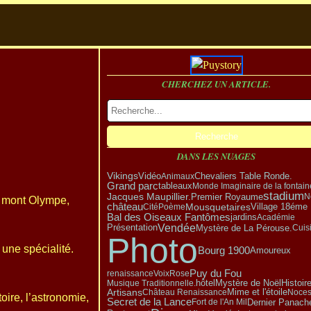
CHERCHEZ UN ARTICLE.
DANS LES NUAGES
Vikings
Vidéo
Animaux
Chevaliers Table Ronde.
Grand parc
tableaux
Monde Imaginaire de la fontain
stadium
Jacques Maupillier.
Premier Royaume
N
u mont Olympe,
château
Village 18éme
Mousquetaires
Cité
Poème
Bal des Oiseaux Fantômes
jardins
Académie
Vendée
Présentation
Mystère de La Pérouse.
Cuis
Photo
 une spécialité.
Bourg 1900
Amoureux
Puy du Fou
renaissance
Voix
Rose
Mystère de Noël
hôtel
Musique Traditionnelle.
Histoir
Artisans
Château Renaissance
Mime et l'étoile
Noce
oire, l’astronomie,
Secret de la Lance
Dernier Panach
Fort de l'An Mil