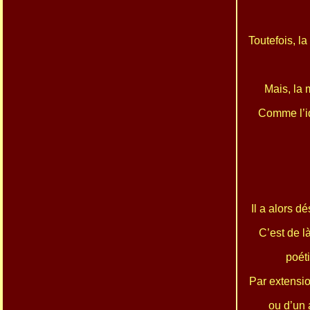
Toutefois, l
Mais, la 
Comme l’id
Il a alors d
C’est de là
poét
Par extensio
ou d’un 