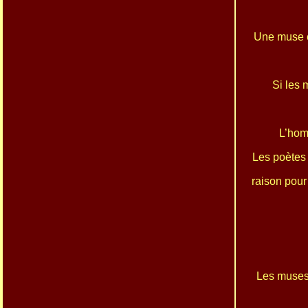
Une muse es
Si les 
L’hom
Les poètes 
raison pour
Les muses 