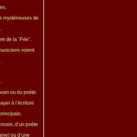
es.
ns mystérieuses de
.
re de la "Fée".
usiciens voient
.
.
rivain ou du poète.
ayer à l’écriture
principale.
rivain, d’un poète
aine) ou d’une