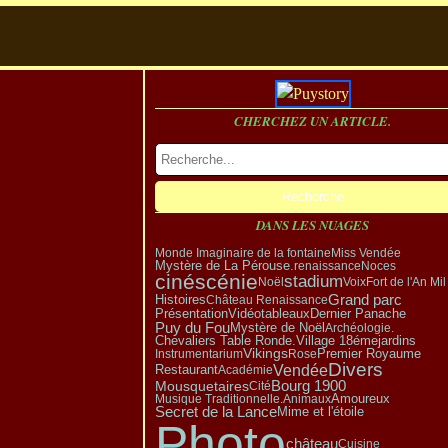
CHERCHEZ UN ARTICLE.
DANS LES NUAGES
Monde Imaginaire de la fontaine
Miss Vendée
Mystère de La Pérouse.
renaissance
Noces
cinéscénie
stadium
Noël
Voix
Fort de l'An Mil
Grand parc
Histoires
Château Renaissance
Présentation
Vidéo
tableaux
Dernier Panache
Puy du Fou
Mystère de Noël
Archéologie.
Village 18éme
Chevaliers Table Ronde.
jardins
Vikings
Premier Royaume
Instrumentarium
Rose
Divers
Vendée
Restaurant
Académie
Bourg 1900
Mousquetaires
Cité
Amoureux
Musique Traditionnelle.
Animaux
Secret de la Lance
Mime et l'étoile
Photo
château
Cuisine