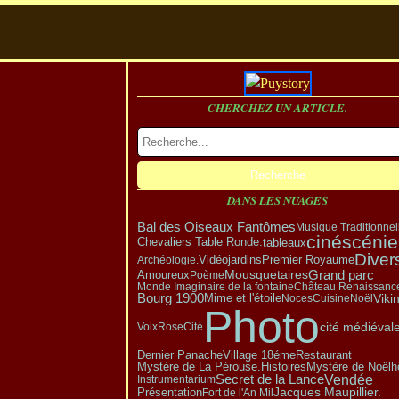
CHERCHEZ UN ARTICLE.
DANS LES NUAGES
Bal des Oiseaux Fantômes
Musique Traditionnel
cinéscénie
tableaux
Chevaliers Table Ronde.
Diver
Vidéo
Premier Royaume
Archéologie.
jardins
Grand parc
Amoureux
Mousquetaires
Poème
Monde Imaginaire de la fontaine
Château Renaissanc
Viki
Bourg 1900
Mime et l'étoile
Noces
Cuisine
Noël
Photo
cité médiéval
Voix
Rose
Cité
Village 18éme
Dernier Panache
Restaurant
Mystère de Noël
Mystère de La Pérouse.
h
Histoires
Vendée
Secret de la Lance
Instrumentarium
Présentation
Jacques Maupillier.
Fort de l'An Mil