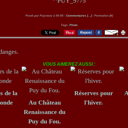
Posté par Puystory à 00:05 -
Commentaires [
…
]
- Permalien [
#
]
Tags:
Photo
Repost
0
danges.
VOUS AIMEREZ AUSSI :
s de la
Réserves pour
A
Ronde
Au Château
l'hiver.
Renaissance du
Puy du Fou.