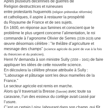
Après plusieurs décennies de guerres de
Religion destructrices et ruineuses
entre protestants huguenots
(religion prétendue réformée)
et catholiques, il aspire à restaurer la prospérité
du Royaume de France et de ses sujets.
En 1600, en réponse aux famines et conscient que le
problème le plus urgent concerne l’alimentation, le roi
commande à l’agronome Olivier de Serres
une
(1539-1619)
œuvre désormais célèbre : "le théâtre d’agriculture et
mesnage des champs"
(science agricole du point de vue à la fois
.
du théoricien et du praticien)
Henri IV demanda à son ministre Sully
de faire
(1559 – 1641)
appliquer les idées de cette nouvelle science.
En découlera la célèbre phrase attribuée à Sully :
"Labourage et pâturage sont les deux mamelles de la
France."
Le secteur agricole est remis en marche.
Alors qu’il traversait la Bresse
avec toute sa
(Savoie)
caravane, l’un des essieux du cortège avait cassé par
l’usure.
C’est un certain Loisy, labourant dans son champ, qui fût