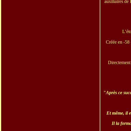
auxiliaires de
L’ét
Créée en -58 
Directement 
"Après ce succè
Et même, il 
Il la form