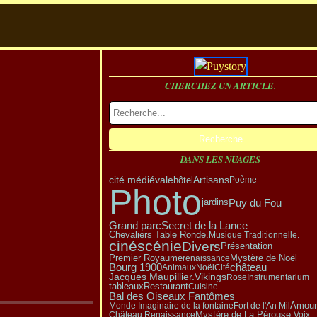
CHERCHEZ UN ARTICLE.
DANS LES NUAGES
Artisans
cité médiévale
hôtel
Poème
Photo
Puy du Fou
jardins
Grand parc
Secret de la Lance
Chevaliers Table Ronde.
Musique Traditionnelle.
cinéscénie
Divers
Présentation
Mystère de Noël
Premier Royaume
renaissance
Bourg 1900
château
Animaux
Noël
Cité
Vikings
Jacques Maupillier.
Rose
Instrumentarium
tableaux
Restaurant
Cuisine
Bal des Oiseaux Fantômes
Amour
Monde Imaginaire de la fontaine
Fort de l'An Mil
Mystère de La Pérouse.
Château Renaissance
Voix