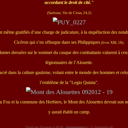
accordant le droit de cité."
(Suétone, Vie de César, 24,2)
nt même gratifiés d’une charge de judicature, à la stupéfaction des no
Cicéron qui s’en offusque dans ses Philippiques
.
(livre XIII, 18)
lumes dressées sur le sommet du casque des combattants valurent à ceu
légionnaires de l’Alouette.
acré dans la culture gauloise, volant entre le monde des hommes et celu
l’emblème de la "Legio Quinta".
u Fou et la commune des Herbiers, le Mont des Alouettes devrait son no
y aurait établi un camp.
Posté par Puystory à 00:30 -
Commentaires [
…
]
- Permalien [
#
]