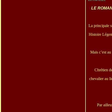
LE ROMAN
La principale 
Histoire Lége
Mais c’est au
Chrétien de
chevalier au l
Par ailleu