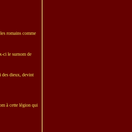
tables romains comme
x-ci le surnom de
i des dieux, devint
m à cette légion qui