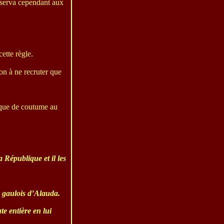
réserva cependant aux
ette règle.
on à ne recruter que
 que de coutume au
a République et il les
m gaulois d’Alauda.
te entière en lui