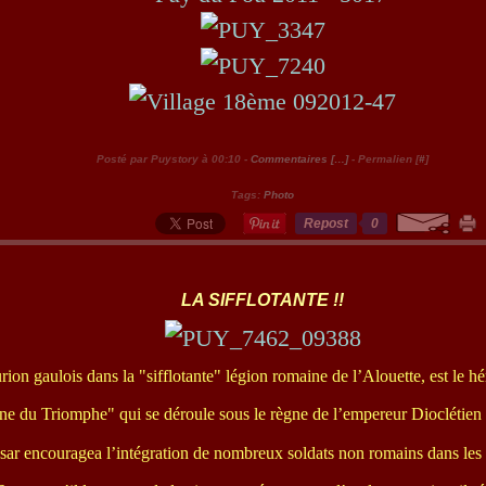
Posté par Puystory à 00:10 -
Commentaires [
…
]
- Permalien [
#
]
Tags:
Photo
Repost
0
LA SIFFLOTANTE !!
ion gaulois dans la "sifflotante" légion romaine de l’Alouette, est le h
ne du Triomphe" qui se déroule sous le règne de l’empereur Dioclétien
ésar encouragea l’intégration de nombreux soldats non romains dans les