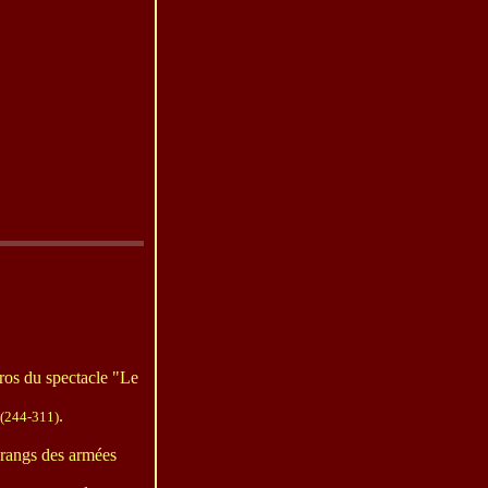
éros du spectacle "Le
.
(244-311)
 rangs des armées