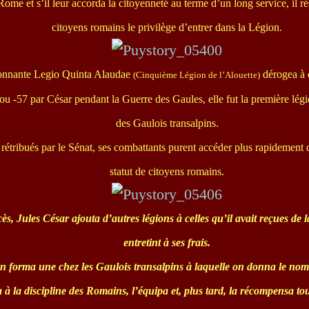
 Rome et s’il leur accorda la citoyenneté au terme d’un long service, il 
citoyens romains le privilège d’entrer dans la Légion.
onnante Legio Quinta Alaudae
dérogea à c
(Cinquième Légion de l’Alouette)
ou -57 par César pendant la Guerre des Gaules, elle fut la première légi
des Gaulois transalpins.
rétribués par le Sénat, ses combattants purent accéder plus rapidement
statut de citoyens romains.
s, Jules César ajouta d’autres légions à celles qu’il avait reçues de l
entretint à ses frais.
en forma une chez les Gaulois transalpins à laquelle on donna le no
a à la discipline des Romains, l’équipa et, plus tard, la récompensa tou