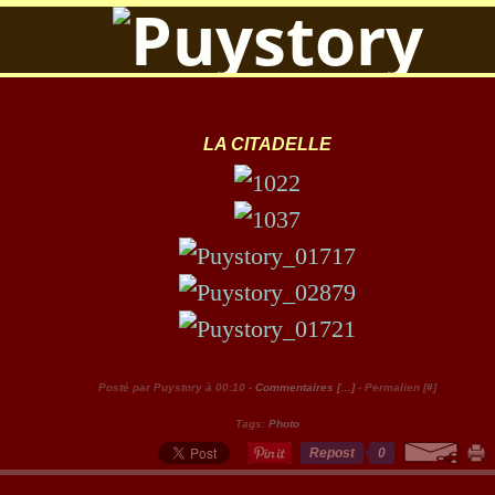
LA CITADELLE
Posté par Puystory à 00:10 -
Commentaires [
…
]
- Permalien [
#
]
Tags:
Photo
Repost
0