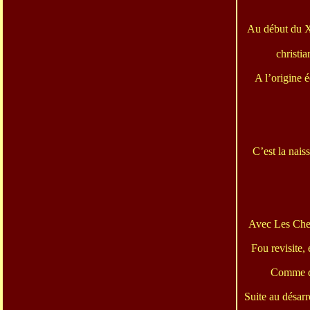
Au début du X
christia
A l’origine é
C’est la nais
Avec Les Chev
Fou revisite,
Comme dan
Suite au désar