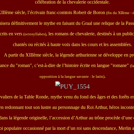
célébration de la chevalerie occidentale.
IIIème siècle, l’écrivain franc-comtois Robert de Boron
(fin du XIIème - 
nisera définitivement le mythe en faisant du Graal une relique de la Pass
crits en vers
, les romans de chevalerie, destinés à un public
(octosyllabes)
chantés ou récités à haute voix dans les cours et les assemblées.
A partir du XIIIème siècle, la légende arthurienne se développe en pr
sance du "roman", c’est-à-dire de l’histoire écrite en langue "romane"
(l
.
opposition à la langue savante : le latin)
aliers de la Table Ronde, mythe venu du fond des âges et des forêts e
 en redonnant tout son lustre au personnage du Roi Arthur, héros inconte
s la légende originelle, l’accession d’Arthur au trône procède d’une é
roi populaire occasionné par la mort d’un roi sans descendance, Merlin 