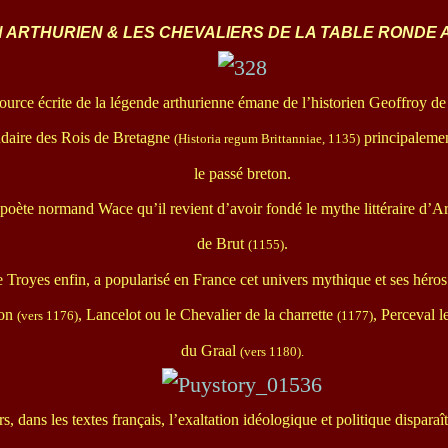
 ARTHURIEN & LES CHEVALIERS DE LA TABLE RONDE 
source écrite de la légende arthurienne émane de l’historien Geoffroy
ndaire des Rois de Bretagne
principalement
(Historia regum Brittanniae, 1135)
le passé breton.
 poète normand Wace qu’il revient d’avoir fondé le mythe littéraire d’
de Brut
.
(1155)
 Troyes enfin, a popularisé en France cet univers mythique et ses héros
ion
, Lancelot ou le Chevalier de la charrette
, Perceval l
(vers 1176)
(1177)
du Graal
(vers 1180).
rs, dans les textes français, l’exaltation idéologique et politique disparaî