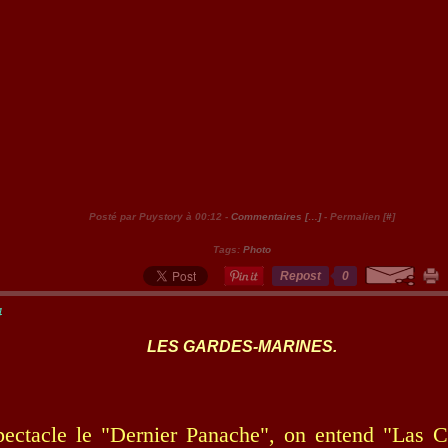
Posté par Puystory à 00:12 -
Commentaires [
…
]
- Permalien [
#
]
Tags:
Photo
Repost
0
4
LES GARDES-MARINES.
pectacle le "Dernier Panache", on entend "Las C