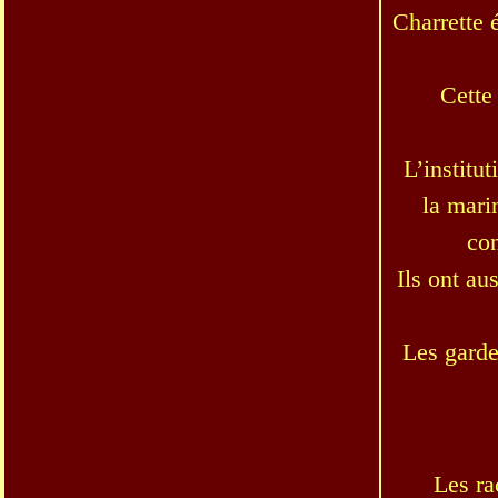
Charrette 
Cette
L’institu
la mari
con
Ils ont au
Les garde
Les ra