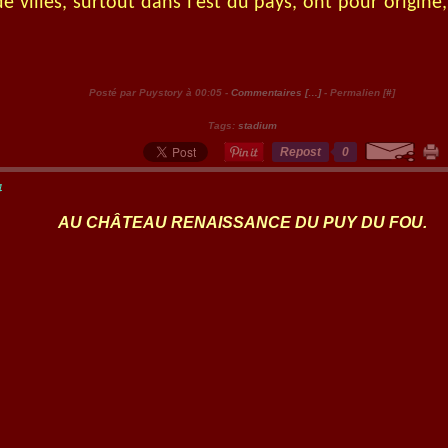
 villes, surtout dans l'est du pays, ont pour origine
Posté par Puystory à 00:05 -
Commentaires [
…
]
- Permalien [
#
]
Tags:
stadium
Repost
0
4
AU CHÂTEAU RENAISSANCE DU PUY DU FOU.