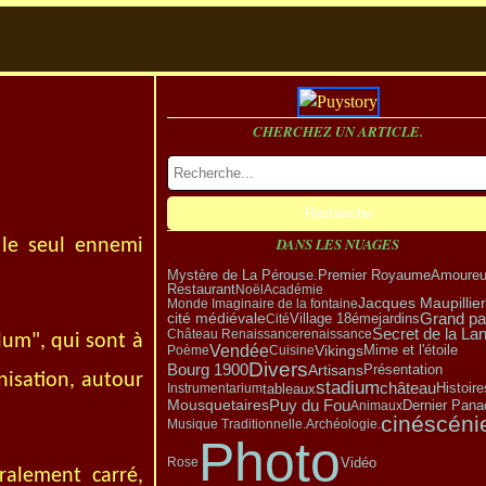
CHERCHEZ UN ARTICLE.
DANS LES NUAGES
 le seul ennemi
Amoure
Mystère de La Pérouse.
Premier Royaume
Restaurant
Noël
Académie
Jacques Maupillier
Monde Imaginaire de la fontaine
Grand pa
Village 18éme
cité médiévale
Cité
jardins
Secret de la La
Château Renaissance
renaissance
lum", qui sont à
Vendée
Vikings
Poème
Cuisine
Mime et l'étoile
Divers
Bourg 1900
Artisans
Présentation
onisation, autour
stadium
château
tableaux
Instrumentarium
Histoire
Puy du Fou
Mousquetaires
Dernier Pana
Animaux
cinéscéni
Musique Traditionnelle.
Archéologie.
Photo
Vidéo
Rose
ralement carré,