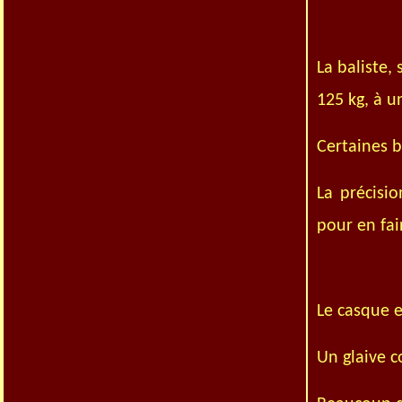
La baliste, 
125 kg, à u
Certaines 
La précisi
pour en fai
Le casque e
Un glaive c