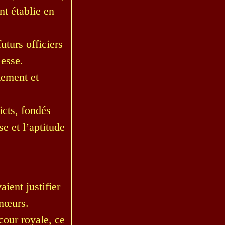
nt établie en
uturs officiers
lesse.
tement et
icts, fondés
e et l’aptitude
ient justifier
 mœurs.
cour royale, ce