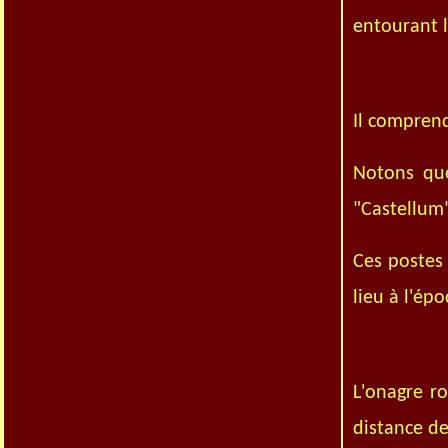
entourant l
Il comprend
Notons que
"Castellum
Ces postes 
lieu à l'ép
L'onagre r
distance de